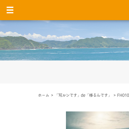
ホーム
>
「写ルンです」de「移るんです」
>
FH01