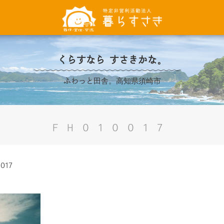
くらすなら すさきかな。
ふわっと田舎。高知県須崎市
FH010017
0017