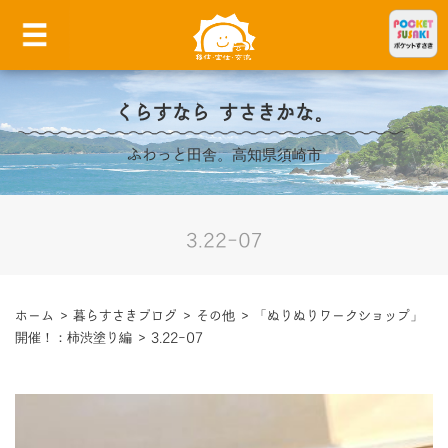
くらすなら すさきかな。
ふわっと田舎。高知県須崎市
3.22-07
ホーム
>
暮らすさきブログ
>
その他
>
「ぬりぬりワークショップ」
開催！：柿渋塗り編
>
3.22-07