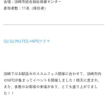
会場：須崎市総合福祉保健センター
参加者数：11名（移住者）
SU.SU.MU.FES.×NPOフリマ
須崎ではお馴染みのススムフェス開催に合わせて、須崎市内
のNPOが集まってイベントを開催しました！晴天に恵まれ、
また、多数のお客様の来場があり、とても盛り上がりまし
た！！
当サイトの内容、テキスト、画像等の無断転載・無断使用を固く禁じます。 ©2018