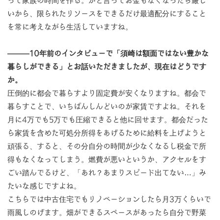
って家族の時間を作る。かと言ってお金もなくなったら厳し
いから、限られたリソースをできるだけ最適配分にすること
を常に考えながら生活していますね。
―――10年前のインタビューで「須崎は額面ではない豊かな
暮らしができる」とお話いただきましたが、現在はどうです
か。
圧倒的に都会で暮らすより固定費が安くなりますね。都会で
暮らすことで、いちばんしんどいのが家賃ですよね。それを
月に4万でも5万でも圧縮できると他に回せます。都会だった
ら家賃を含めた可処分所得をあげるために給料を上げようと
頑張る、すると、その分自分の時間が少なくなるし税金で所
得もなくなってしまう。燃費が悪いというか、アクセルをす
ごい踏んでるけど、「あれ？あまりスピード出てない…」み
たいな感じですよね。
こちらでは中古住宅でもリノベーションしたら月3万くらいで
雨風しのげます。畑ができるスペースがあったら自分で野菜