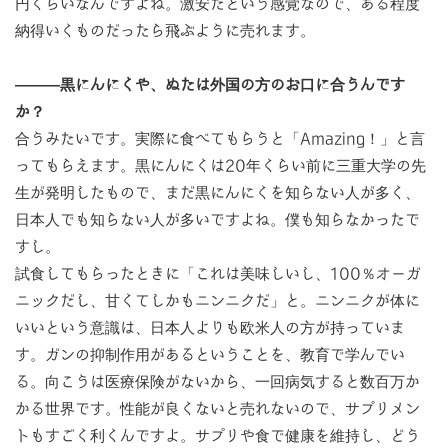
円くらいなんですよね。激安だという感覚なので、ある程度
納得いくものだったら飛ぶように売れます。
―――黒にんにくや、ぬたは外国の方のお口に合うんです
か？
合うみたいです。実際に食べてもらうと「Amazing！」と言
ってもらえます。黒にんにくは20年くらい前に三重大学の先
生が発明したもので、まだ黒にんにくを知らない人が多く、
日本人でも知らない人が多いですよね。僕も知らなかったで
すし。
試食してもらったときに「これは美味しいし、100％オーガ
ニックだし、甘くてしかもニンニクだ」と。ニンニクが体に
いいという意識は、日本人よりも欧米人の方が持っていま
す。ガンの抑制作用があるということを、教育で学んでい
る。向こうは医療保険がないから、一回病気すると数百万か
かる世界です。性能が良くないと売れないので、サプリメン
トもすごく利くんですよ。サプリや食で健康を維持し、どう