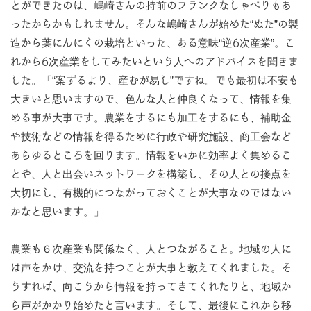
とができたのは、嶋崎さんの持前のフランクなしゃべりもあ
ったからかもしれません。そんな嶋崎さんが始めた“ぬた”の製
造から葉にんにくの栽培といった、ある意味“逆6次産業”。こ
れから6次産業をしてみたいという人へのアドバイスを聞きま
した。「“案ずるより、産むが易し”ですね。でも最初は不安も
大きいと思いますので、色んな人と仲良くなって、情報を集
める事が大事です。農業をするにも加工をするにも、補助金
や技術などの情報を得るために行政や研究施設、商工会など
あらゆるところを回ります。情報をいかに効率よく集めるこ
とや、人と出会いネットワークを構築し、その人との接点を
大切にし、有機的につながっておくことが大事なのではない
かなと思います。」
農業も６次産業も関係なく、人とつながること。地域の人に
は声をかけ、交流を持つことが大事と教えてくれました。そ
うすれば、向こうから情報を持ってきてくれたりと、地域か
ら声がかかり始めたと言います。そして、最後にこれから移