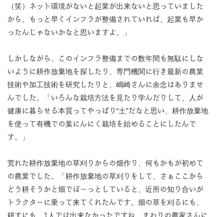
（笑）ネット環境がないと起業が出来ないと思っていました
から、もっと早くインフラが整備されていれば、起業も早か
ったんじゃないかなと思いますよ。」
しかしながら、このインフラ整備までの数年間も無駄にしな
いように耕作放棄地を探したり、専門機関に行き最新の農業
技術や加工技術を研究したりと、嶋崎さんに余念はありませ
んでした。「いろんな栽培方法を見たり学んだりして、人が
健康に暮らせる本質ってやっぱり“土”だなと思い、耕作放棄地
を使って有機での葉にんにく栽培を始めることにしたんで
す。」
荒れた耕作放棄地の草刈りからの畑作り、何もかもが初めて
の農業でした。「耕作放棄地の草刈りをして、さぁここから
どう耕そうかと畑でぼーっとしていると、近所の知り合いが
トラクターに乗って来てくれたんです。畑の草を刈るにも、
耕すにも、1人では出来なかったですね。まわりの農家さんに