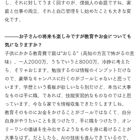
し、それに対してうまく回すのが、僕個人の命題ですね。家
庭と仕事の両立、それと自己管理をし始めたことも大きな変
化です。
―――お子さんの将来も楽しみですが教育やお金についても
気になりますか？
子供にかかる教育費で親は”おじる”（高知の方言で怖がるの意
味）。一人2000万。うちでいうと8000万。冷静に考えた
ら、そりゃおじます。勉強するのは情報のインプットだけな
ので、豪華なキャンパスに行くのがゴールじゃないと思って
います。学歴という看板が欲しいなら別だけど、本当に大事
なものは手に職。であれば、技能実習的なものなのではと思
っています。今なら家でも情報収集できたりしますしね。
教育そのものにお金をかけることがゴールではなくて、自分
自身がやりたいことを見つけたり、手に職をつけたり、オン
リーワンの価値を生み出せるようなものを身に着けることが
大事なはず。だとしたら、AIの技術も進んできているので、