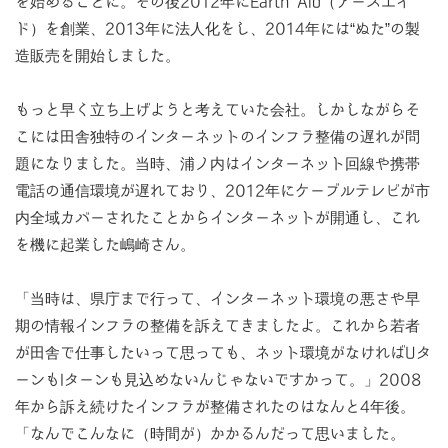
を始めることに。その後2012年にEarth Aid（アースエイ
ド）を創業、2013年に法人化をし、2014年には“ぬた”の製
造販売を開始しました。
もっと早く立ち上げようと考えていた会社。しかしながらそ
こには田舎独特のインターネットのインフラ整備の遅れが問
題になりました。当時、浦ノ内はインターネット回線や携帯
電話の通信環境が遅れており、2012年にケーブルテレビが市
内全域カバーされたことからインターネットが開通し、これ
を機に起業した嶋崎さん。
「当時は、県庁まで行って、インターネット環境の悪さや早
期の情報インフラの整備を訴えてきましたよ。これから若者
が田舎で仕事したいって思っても、ネット環境がなければUタ
ーンもIターンも見込めないんじゃないですかって。」2008
年から訴え続けたインフラが整備されたのはなんと4年後。
「なんでこんなに（時間が）かかるんだって思いました。