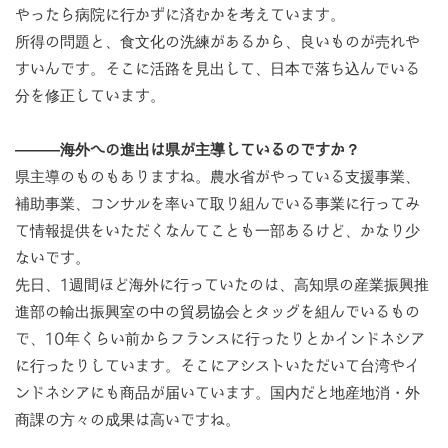
やったら病院に行かずに済むかを考えています。
所得の問題と、食文化の洗練があるから、良いものが売れや
すいんです。そこに活路を見出して、日本で落ち込んでいる
分を修正しています。
―――海外への進出は県が主導しているのですか？
県主導のものもありますね。農水省がやっている支援事業、
補助事業、コンサルを率いて取り組んでいる事業に行ってみ
て情報提供をいただくなんてことも一部あるけど、かなり少
ないです。
先日、1週間ほど海外に行っていたのは、高知県の産業振興推
進部の輸出振興室の中の貿易協会とタッグを組んでいるもの
で、10年くらい前からフランスに行ったりとかインドネシア
に行ったりしています。そこにアシストいただいて台湾やイ
ンドネシアにも商品が届いています。国内だと地産地消・外
商課の方々の成果は高いですね。