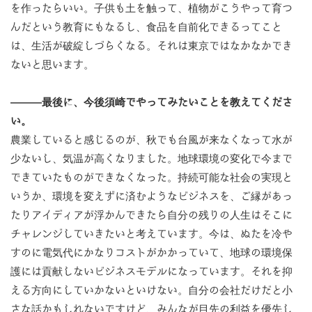
を作ったらいい。子供も土を触って、植物がこうやって育つ
んだという教育にもなるし、食品を自前化できるってこと
は、生活が破綻しづらくなる。それは東京ではなかなかでき
ないと思います。
―――最後に、今後須崎でやってみたいことを教えてくださ
い。
農業していると感じるのが、秋でも台風が来なくなって水が
少ないし、気温が高くなりました。地球環境の変化で今まで
できていたものができなくなった。持続可能な社会の実現と
いうか、環境を変えずに済むようなビジネスを、ご縁があっ
たりアイディアが浮かんできたら自分の残りの人生はそこに
チャレンジしていきたいと考えています。今は、ぬたを冷や
すのに電気代にかなりコストがかかっていて、地球の環境保
護には貢献しないビジネスモデルになっています。それを抑
える方向にしていかないといけない。自分の会社だけだと小
さな話かもしれないですけど、みんなが目先の利益を優先し