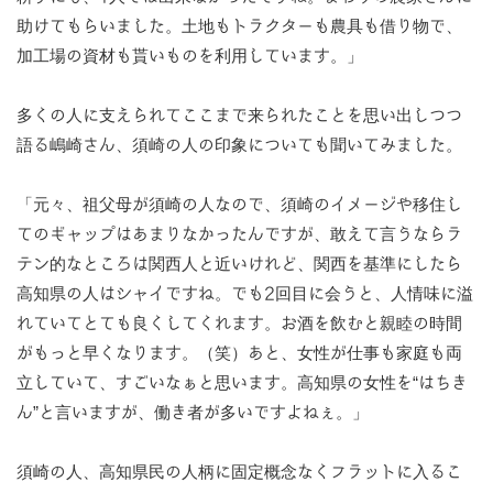
助けてもらいました。土地もトラクターも農具も借り物で、
加工場の資材も貰いものを利用しています。」
多くの人に支えられてここまで来られたことを思い出しつつ
語る嶋崎さん、須崎の人の印象についても聞いてみました。
「元々、祖父母が須崎の人なので、須崎のイメージや移住し
てのギャップはあまりなかったんですが、敢えて言うならラ
テン的なところは関西人と近いけれど、関西を基準にしたら
高知県の人はシャイですね。でも2回目に会うと、人情味に溢
れていてとても良くしてくれます。お酒を飲むと親睦の時間
がもっと早くなります。（笑）あと、女性が仕事も家庭も両
立していて、すごいなぁと思います。高知県の女性を“はちき
ん”と言いますが、働き者が多いですよねぇ。」
須崎の人、高知県民の人柄に固定概念なくフラットに入るこ