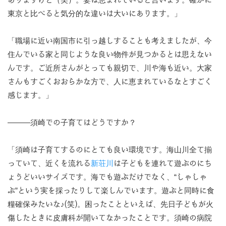
ありますけど（笑）。妻は恵まれていると言います。確かに
東京と比べると気分的な違いは大いにあります。」
「職場に近い南国市に引っ越しすることも考えましたが、今
住んでいる家と同じような良い物件が見つかるとは思えない
んです。ご近所さんがとっても親切で、川や海も近い。大家
さんもすごくおおらかな方で、人に恵まれているなとすごく
感じます。」
―――須崎での子育てはどうですか？
「須崎は子育てするのにとても良い環境です。海山川全て揃
っていて、近くを流れる
新荘川
は子どもを連れて遊ぶのにち
ょうどいいサイズです。海でも遊ぶだけでなく、“しゃしゃ
ぶ”という実を採ったりして楽しんでいます。遊ぶと同時に食
糧確保みたいな♪(笑)。困ったことといえば、先日子どもが火
傷したときに皮膚科が開いてなかったことです。須崎の病院