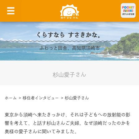
くらすなら すさきかな。
ふわっと田舎。高知県須崎市
杉山愛子さん
ホーム
>
移住者インタビュー
>
杉山愛子さん
東京から須崎へ来たきっかけ、それは子どもへの放射能の影
響を考えて、と話す杉山さんご夫婦。なぜ須崎だったのかを
奥様の愛子さんに聞いてみました。