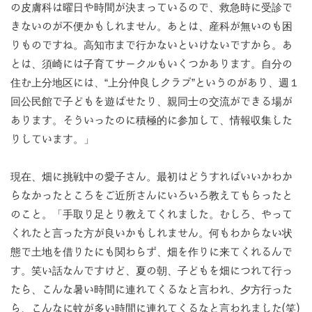
の皮膚科は曜日や時間が決まっているので、救急時に受診で
きないのが不便かもしれません。あとは、産科が無いのも困
りものですね。高知市まで行かないといけないですから。あ
とは、須崎には子育てサークルもいくつかあります。自分の
住む上分地区には、“上分仲良しクラブ”というのがあり、週１
回公民館で子どもを遊ばせたり、親同士の交流ができる場が
あります。そういったのに積極的に参加して、情報収集した
りしています。」
現在、畑に挑戦中の愛子さん。最初はどうすればいいかわか
らなかったところをご近所さんにいろいろ教えてもらったと
のこと。「手取り足とり教えてくれました。むしろ、やって
くれたと言った方が良いかもしれません。何もわからない状
態で土地を借りたにも関わらず、畑を作りに来てくれるんで
す。笑い話なんですけど、夏の朝、子どもを畑につれて行っ
たら、こんな暑い時間に連れてくるなと言われ、夕方行った
ら、こんなに蚊が多い時間に連れてくるなと言われました(笑)