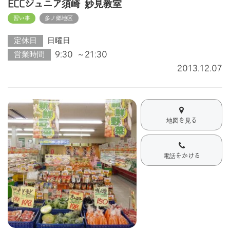
ECCジュニア須崎 妙見教室
習い事
多ノ郷地区
定休日
日曜日
営業時間
9:30 ～21:30
2013.12.07
地図を見る
電話をかける