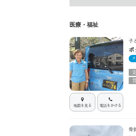
医療・福祉
子
ポ
タ
地図を見る
電話をかける
骨