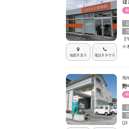
ほ
整
【午
※木
地図を見る
電話をかける
地
野
歯
(