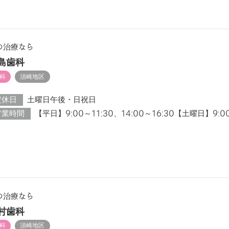
の治療なら
島歯科
科
須崎地区
定休日
土曜日午後・日祝日
営業時間
【平日】9:00～11:30、14:00～16:30【土曜日】9:0
の治療なら
村歯科
科
須崎地区