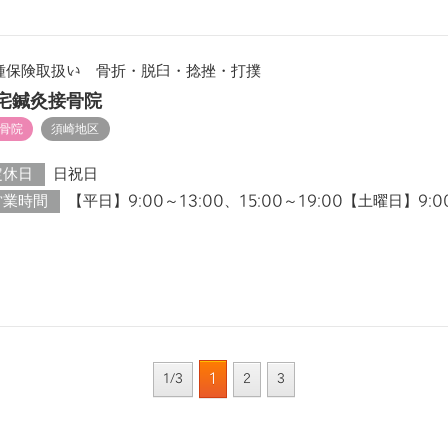
種保険取扱い 骨折・脱臼・捻挫・打撲
宅鍼灸接骨院
骨院
須崎地区
定休日
日祝日
営業時間
【平日】9:00～13:00、15:00～19:00【土曜日】9:0
1
1/3
2
3