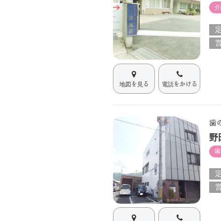
介
地図を見る
電話をかける
歯
野
歯