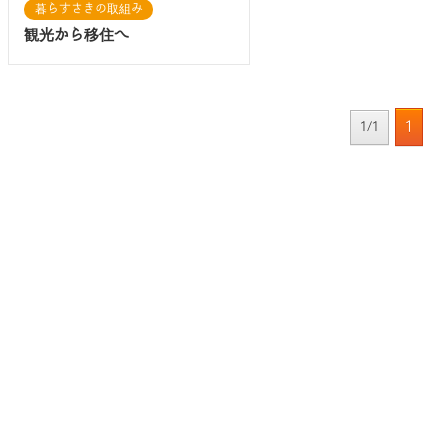
暮らすさきの取組み
観光から移住へ
1
1/1