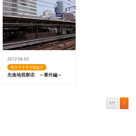
2012.06.02
暮らすさきの取組み
先進地視察④ ～番外編～
1
1/1