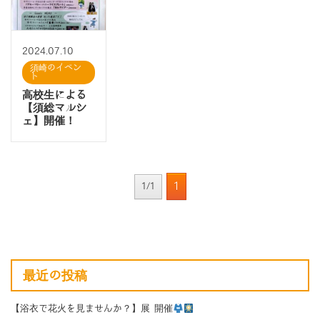
2024.07.10
須崎のイベン
ト
高校生による
【須総マルシ
ェ】開催！
1
1/1
最近の投稿
【浴衣で花火を見ませんか？】展 開催