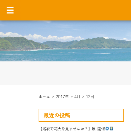
ホーム
>
2017年
>
4月
>
12日
最近の投稿
【浴衣で花火を見ませんか？】展 開催