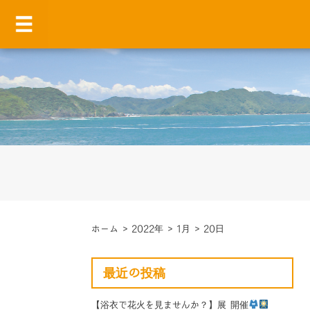
ホーム
>
2022年
>
1月
>
20日
最近の投稿
【浴衣で花火を見ませんか？】展 開催