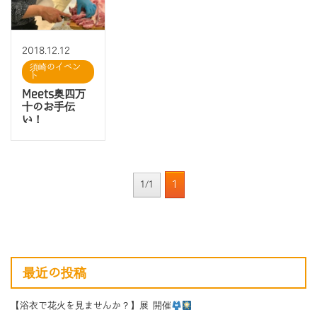
2018.12.12
須崎のイベン
ト
Meets奥四万
十のお手伝
い！
1
1/1
最近の投稿
【浴衣で花火を見ませんか？】展 開催