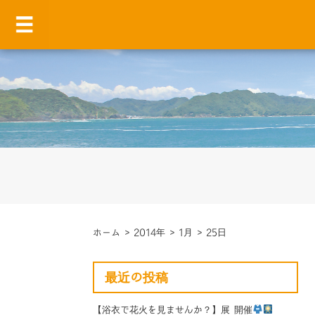
ホーム
>
2014年
>
1月
>
25日
最近の投稿
【浴衣で花火を見ませんか？】展 開催