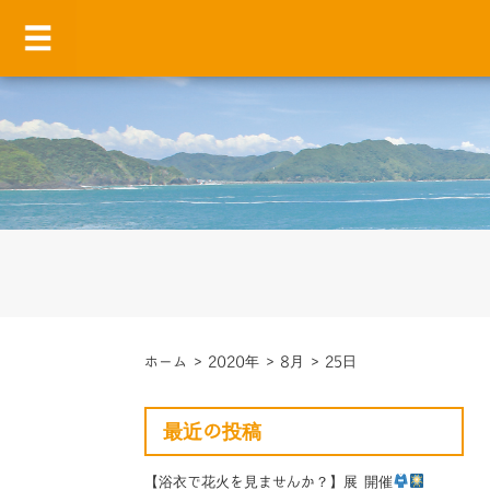
ホーム
>
2020年
>
8月
>
25日
最近の投稿
【浴衣で花火を見ませんか？】展 開催