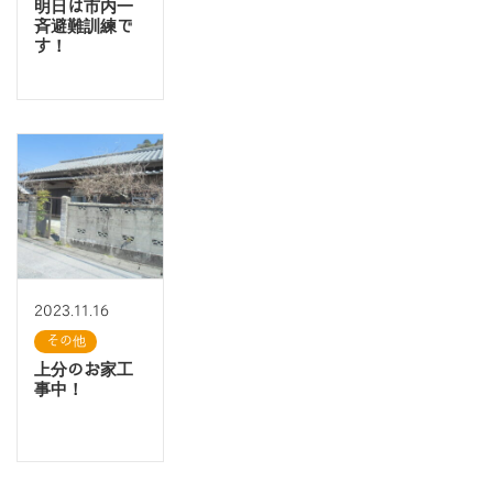
明日は市内一
斉避難訓練で
す！
2023.11.16
その他
上分のお家工
事中！