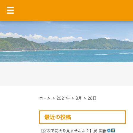
ホーム
>
2021年
>
8月
>
26日
最近の投稿
【浴衣で花火を見ませんか？】展 開催