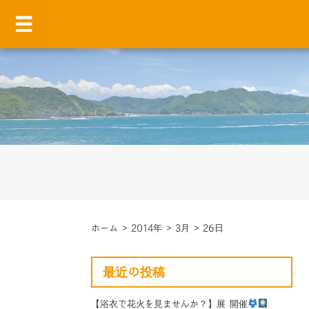
ホーム
>
2014年
>
3月
>
26日
最近の投稿
【浴衣で花火を見ませんか？】展 開催