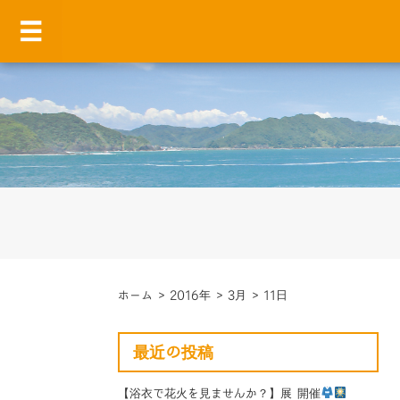
ホーム
>
2016年
>
3月
>
11日
最近の投稿
【浴衣で花火を見ませんか？】展 開催