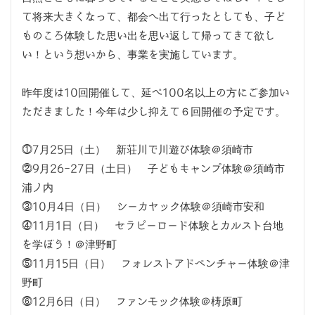
て将来大きくなって、都会へ出て行ったとしても、子ど
ものころ体験した思い出を思い返して帰ってきて欲し
い！という想いから、事業を実施しています。
昨年度は10回開催して、延べ100名以上の方にご参加い
ただきました！今年は少し抑えて６回開催の予定です。
⓵7月25日（土） 新荘川で川遊び体験＠須崎市
⓶9月26-27日（土日） 子どもキャンプ体験＠須崎市
浦ノ内
⓷10月4日（日） シーカヤック体験＠須崎市安和
⓸11月1日（日） セラピーロード体験とカルスト台地
を学ぼう！＠津野町
⓹11月15日（日） フォレストアドベンチャー体験＠津
野町
⓺12月6日（日） ファンモック体験＠梼原町