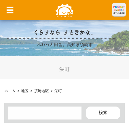
くらすなら すさきかな。
ふわっと田舎。高知県須崎市
栄町
ホーム
>
地区
>
須崎地区
>
栄町