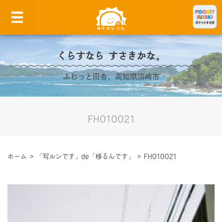
くらすなら すさきかな。
ふわっと田舎。高知県須崎市
FH010021
ホーム
>
「写ルンです」de「移るんです」
>
FH010021