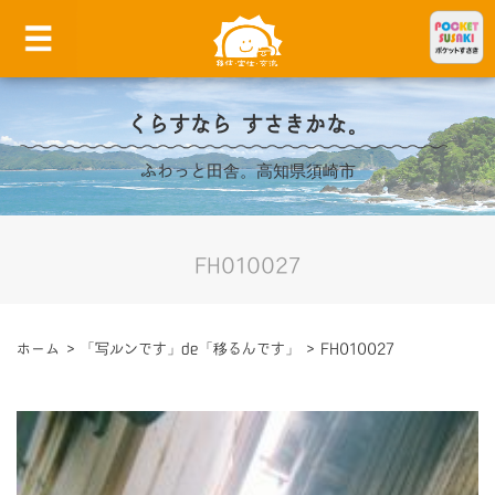
くらすなら すさきかな。
ふわっと田舎。高知県須崎市
FH010027
ホーム
>
「写ルンです」de「移るんです」
>
FH010027