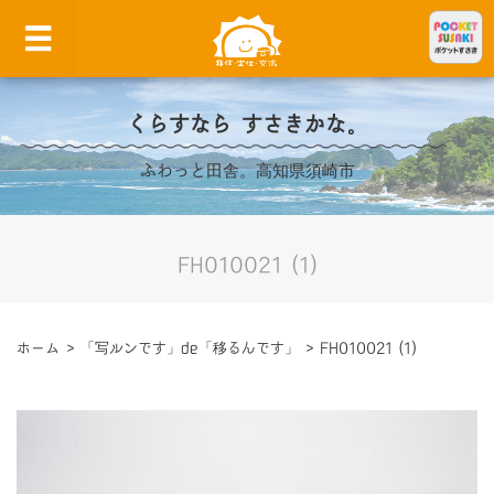
くらすなら すさきかな。
ふわっと田舎。高知県須崎市
FH010021 (1)
ホーム
>
「写ルンです」de「移るんです」
>
FH010021 (1)