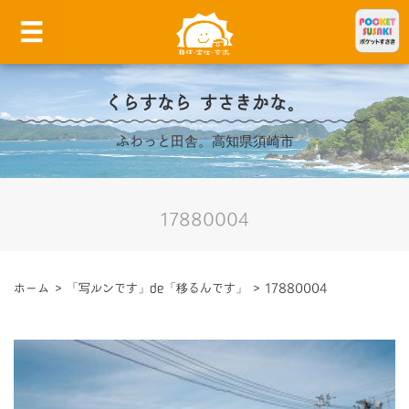
くらすなら すさきかな。
ふわっと田舎。高知県須崎市
17880004
ホーム
>
「写ルンです」de「移るんです」
>
17880004