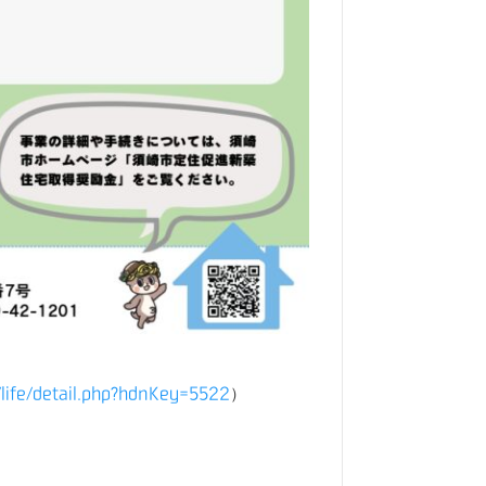
p/life/detail.php?hdnKey=5522
）