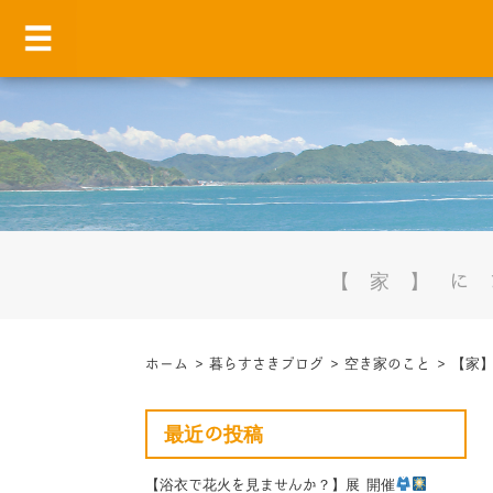
【家】に
ホーム
>
暮らすさきブログ
>
空き家のこと
>
【家】
最近の投稿
【浴衣で花火を見ませんか？】展 開催