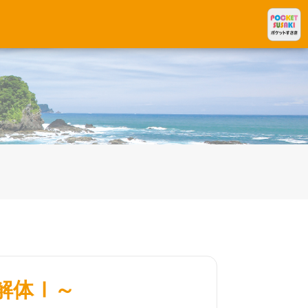
～
解体Ⅰ～