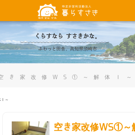
くらすなら すさきかな。
ふわっと田舎。高知県須崎市
空き家改修WS①～解体Ⅰ
体Ⅰ～
空き家改修WS①～