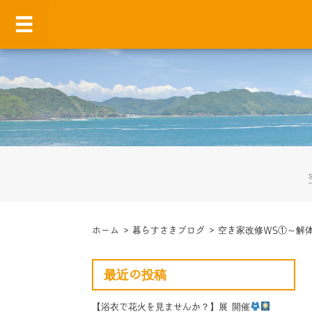
ホーム
>
暮らすさきブログ
>
空き家改修WS①～解
最近の投稿
【浴衣で花火を見ませんか？】展 開催