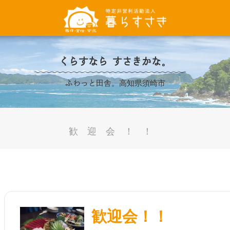
くらすなら すさきかな。
ふわっと田舎。高知県須崎市
歓迎会！！
歓迎会！！