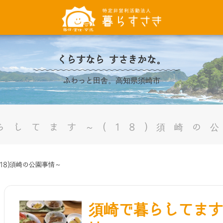
くらすなら すさきかな。
ふわっと田舎。高知県須崎市
らしてます～(18)須崎の
18)須崎の公園事情～
須崎で暮らしてます～