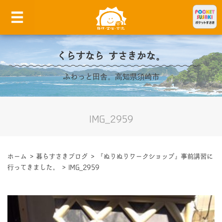
くらすなら すさきかな。
ふわっと田舎。高知県須崎市
IMG_2959
ホーム
>
暮らすさきブログ
>
『ぬりぬりワークショップ』事前講習に
行ってきました。
>
IMG_2959