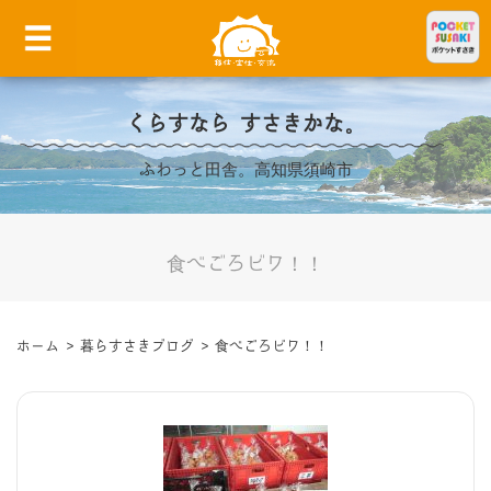
くらすなら すさきかな。
ふわっと田舎。高知県須崎市
食べごろビワ！！
ホーム
>
暮らすさきブログ
>
食べごろビワ！！