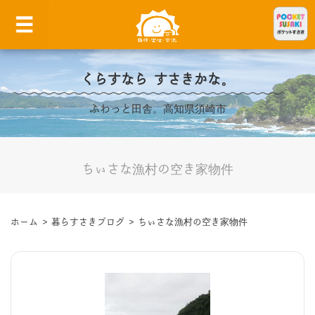
くらすなら すさきかな。
ふわっと田舎。高知県須崎市
ちぃさな漁村の空き家物件
ホーム
>
暮らすさきブログ
>
ちぃさな漁村の空き家物件