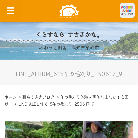
くらすなら すさきかな。
ふわっと田舎。高知県須崎市
LINE_ALBUM_615羊の毛刈り_250617_9
ホーム
>
暮らすさきブログ
>
羊の毛刈り体験を実施しました！次回
は…
>
LINE_ALBUM_615羊の毛刈り_250617_9