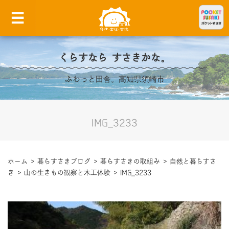
くらすなら すさきかな。
ふわっと田舎。高知県須崎市
IMG_3233
ホーム
>
暮らすさきブログ
>
暮らすさきの取組み
>
自然と暮らすさ
き
>
山の生きもの観察と木工体験
>
IMG_3233