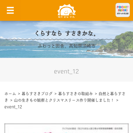
くらすなら すさきかな。
ふわっと田舎。高知県須崎市
event_12
ホーム
>
暮らすさきブログ
>
暮らすさきの取組み
>
自然と暮らすさ
き
>
山の生きもの観察とクリスマスリース作り開催しました！
>
event_12