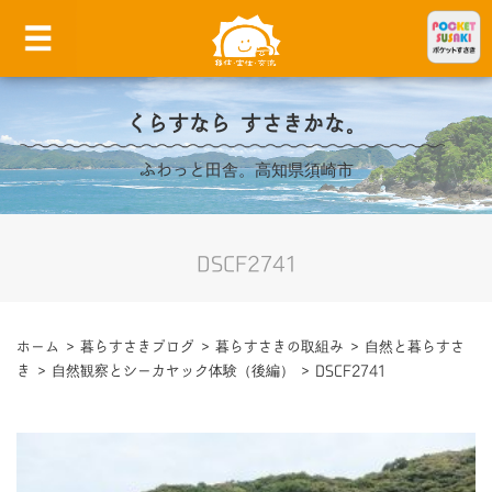
くらすなら すさきかな。
ふわっと田舎。高知県須崎市
DSCF2741
ホーム
>
暮らすさきブログ
>
暮らすさきの取組み
>
自然と暮らすさ
き
>
自然観察とシーカヤック体験（後編）
>
DSCF2741