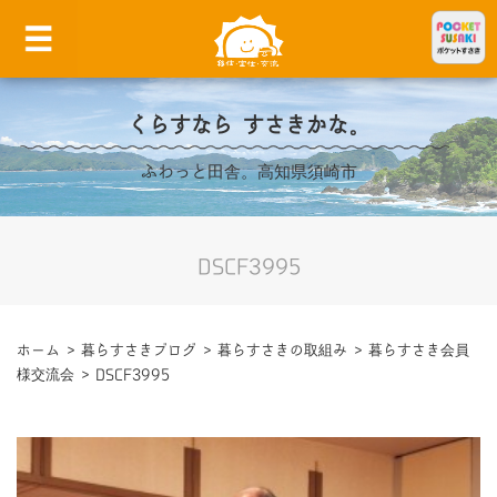
くらすなら すさきかな。
ふわっと田舎。高知県須崎市
DSCF3995
ホーム
>
暮らすさきブログ
>
暮らすさきの取組み
>
暮らすさき会員
様交流会
>
DSCF3995