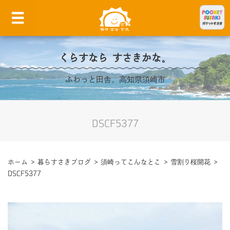
くらすなら すさきかな。
ふわっと田舎。高知県須崎市
DSCF5377
ホーム
>
暮らすさきブログ
>
須崎ってこんなとこ
>
雪割り桜開花
>
DSCF5377