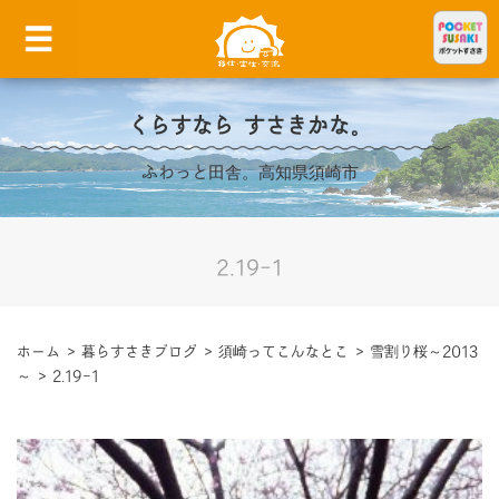
くらすなら すさきかな。
ふわっと田舎。高知県須崎市
2.19-1
ホーム
>
暮らすさきブログ
>
須崎ってこんなとこ
>
雪割り桜～2013
～
>
2.19-1