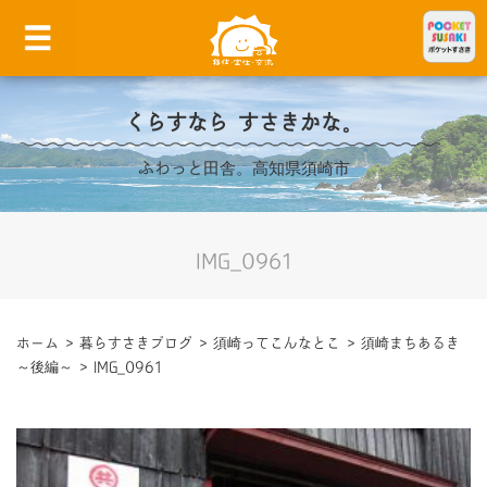
くらすなら すさきかな。
ふわっと田舎。高知県須崎市
IMG_0961
ホーム
>
暮らすさきブログ
>
須崎ってこんなとこ
>
須崎まちあるき
～後編～
>
IMG_0961