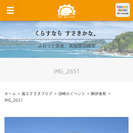
くらすなら すさきかな。
ふわっと田舎。高知県須崎市
IMG_2651
ホーム
>
暮らすさきブログ
>
須崎のイベント
>
鯛伊食祭
>
IMG_2651