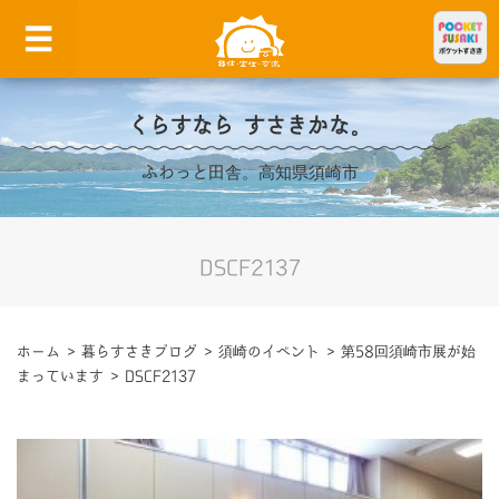
くらすなら すさきかな。
ふわっと田舎。高知県須崎市
DSCF2137
ホーム
>
暮らすさきブログ
>
須崎のイベント
>
第58回須崎市展が始
まっています
>
DSCF2137