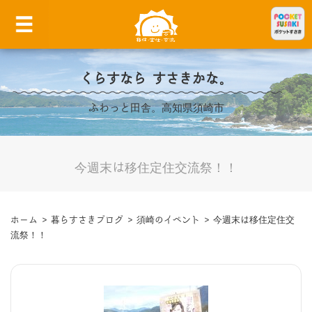
くらすなら すさきかな。
ふわっと田舎。高知県須崎市
今週末は移住定住交流祭！！
ホーム
>
暮らすさきブログ
>
須崎のイベント
>
今週末は移住定住交
流祭！！