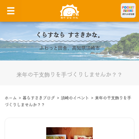
くらすなら すさきかな。
ふわっと田舎。高知県須崎市
来年の干支飾りを手づくりしませんか？？
ホーム
>
暮らすさきブログ
>
須崎のイベント
>
来年の干支飾りを手
づくりしませんか？？