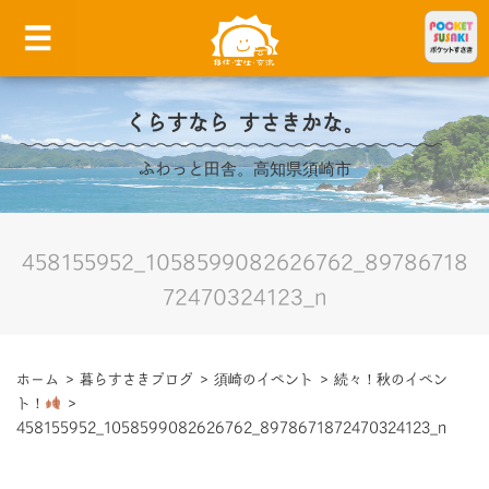
くらすなら すさきかな。
ふわっと田舎。高知県須崎市
458155952_1058599082626762_89786718
72470324123_n
ホーム
>
暮らすさきブログ
>
須崎のイベント
>
続々！秋のイベン
ト！
>
458155952_1058599082626762_8978671872470324123_n