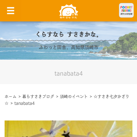
くらすなら すさきかな。
ふわっと田舎。高知県須崎市
tanabata4
ホーム
>
暮らすさきブログ
>
須崎のイベント
>
☆すさき七夕かざり
☆
>
tanabata4