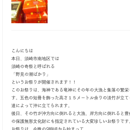
こんにちは
本日、須崎市南地区では
須崎の奇祭と呼ばれる
「野見の潮ばかり」
というお祭りが開催されます！！
このお祭りは、海神である竜神にその年の大漁と集落の繁栄
す。五色の短冊を飾った高さ１５メートル余りの淡竹が立て
達によって沖に立てられます。
後日、その竹が沖方向に倒れると大漁、岸方向に倒れると豊
の保護無形文化財にも指定されている大変珍しいお祭りです
お祭りは、今晩の9時頃から始まって