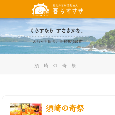
くらすなら すさきかな。
ふわっと田舎。高知県須崎市
須崎の奇祭
祭
須崎の奇祭