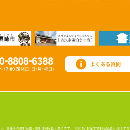
画像等の無断転載・無断使用を固く禁じます。 ©2018 特定非営利活動法人 暮らすさき All Ri