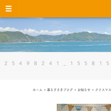
25498241_15581
ホーム
>
暮らすさきブログ
>
お知らせ
>
クリスマス