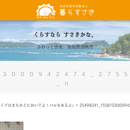
くらすなら すさきかな。
ふわっと田舎。高知県須崎市
53000942474_275
_n
イブはまちかどにおいでよ！バルもあるよ♪
>
25498241_155815300094