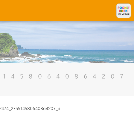
514580640864207
2474_275514580640864207_n