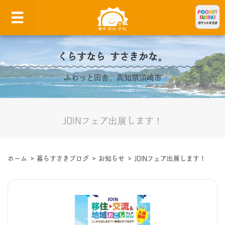
くらすなら すさきかな。
ふわっと田舎。高知県須崎市
JOINフェア出展します！
ホーム
>
暮らすさきブログ
>
お知らせ
>
JOINフェア出展します！