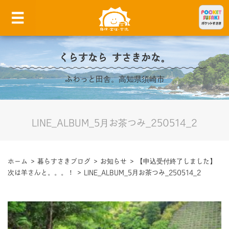
くらすなら すさきかな。
ふわっと田舎。高知県須崎市
LINE_ALBUM_5月お茶つみ_250514_2
ホーム
>
暮らすさきブログ
>
お知らせ
>
【申込受付終了しました】
次は羊さんと。。。！
>
LINE_ALBUM_5月お茶つみ_250514_2